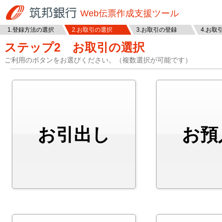
筑邦銀行
Web伝票作成支援ツール
1.登録方法の選択
2.お取引の選択
3.お取引の登録
4.お取
ステップ2 お取引の選択
ご利用のボタンをお選びください。（複数選択が可能です）
お引出し
お預