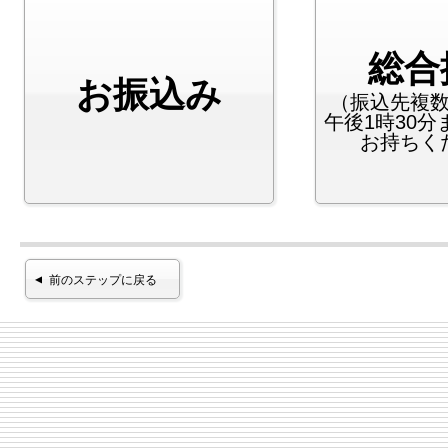
総合
お振込み
（振込先複
午後1時30
お持ちく
前のステップに戻る