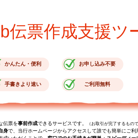
eb伝票作成支援ツ
かんたん・便利
お申し込み不要
手書きより速い
ご利用無料
な伝票を
事前作成
できるサービスです。
（お取引が完了するもの
自身
で、当行ホームページからアクセスして誰でも簡単にご利